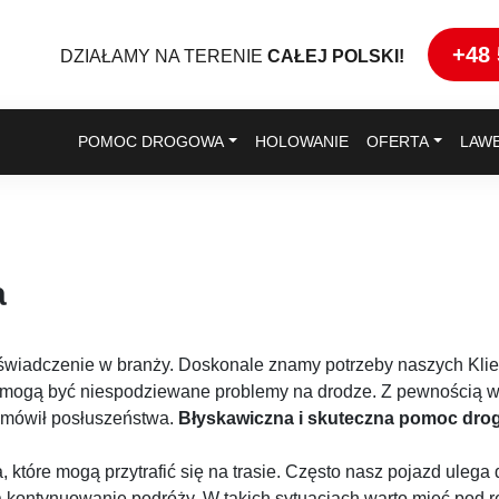
+48 
DZIAŁAMY NA TERENIE
CAŁEJ POLSKI!
POMOC DROGOWA
HOLOWANIE
OFERTA
LAW
a
świadczenie w branży. Doskonale znamy potrzeby naszych Klient
 mogą być niespodziewane problemy na drodze. Z pewnością wiel
odmówił posłuszeństwa.
Błyskawiczna i skuteczna pomoc drogo
 które mogą przytrafić się na trasie. Często nasz pojazd ule
 kontynuowanie podróży. W takich sytuacjach warto mieć pod r