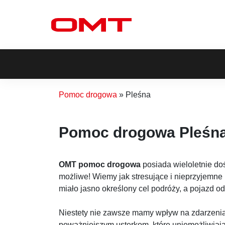
Skip
to
content
Pomoc drogowa
»
Pleśna
Pomoc drogowa Pleśn
OMT pomoc drogowa
posiada wieloletnie do
możliwe! Wiemy jak stresujące i nieprzyjemne
miało jasno określony cel podróży, a pojazd 
Niestety nie zawsze mamy wpływ na zdarzenia,
poważniejszym usterkom, które uniemożliwiają