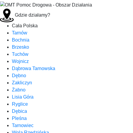
Gdzie działamy?
Cała Polska
Tarnów
Bochnia
Brzesko
Tuchów
Wojnicz
Dąbrowa Tarnowska
Dębno
Zakliczyn
Żabno
Lisia Góra
Ryglice
Dębica
Pleśna
Tarnowiec
Wola Rzędzińska