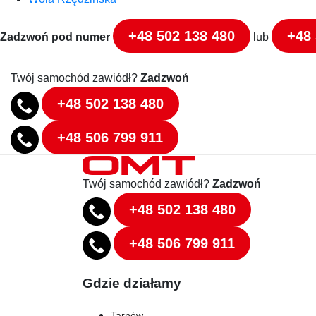
+48 502 138 480
+48 
Zadzwoń pod numer
lub
Twój samochód zawiódł?
Zadzwoń
+48 502 138 480
+48 506 799 911
Twój samochód zawiódł?
Zadzwoń
+48 502 138 480
+48 506 799 911
Gdzie działamy
Tarnów