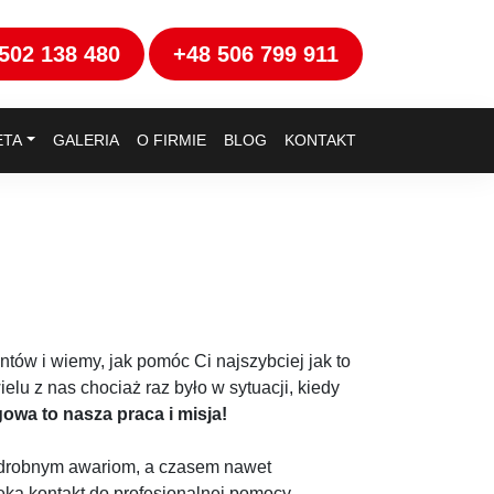
502 138 480
+48 506 799 911
ETA
GALERIA
O FIRMIE
BLOG
KONTAKT
ów i wiemy, jak pomóc Ci najszybciej jak to
u z nas chociaż raz było w sytuacji, kiedy
wa to nasza praca i misja!
ga drobnym awariom, a czasem nawet
ęką kontakt do profesjonalnej pomocy